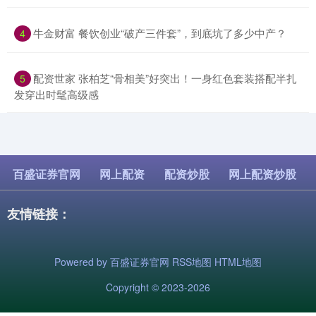
​牛金财富 餐饮创业“破产三件套”，到底坑了多少中产？
4
​配资世家 张柏芝“骨相美”好突出！一身红色套装搭配半扎
5
发穿出时髦高级感
百盛证券官网
网上配资
配资炒股
网上配资炒股
友情链接：
Powered by
百盛证券官网
RSS地图
HTML地图
Copyright
© 2023-2026