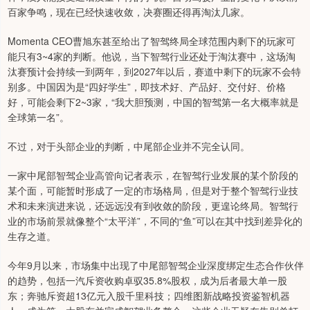
百家争鸣，现在已经快速收敛，决赛圈还得再淘汰几家。
Momenta CEO曹旭东甚至给出了智驾终局全球范围内剩下的玩家可
能只有3~4家的判断。他说，当下智驾行业还处于淘汰赛中，这场淘
汰赛预计会持续一到两年，到2027年以后，赛道中剩下的玩家不会特
别多。中国因为是“四好学生”，即技术好、产品好、交付好、价格
好，可能会剩下2~3家，“我大胆预测，中国的智驾第一名大概率就是
全球第一名”。
不过，对于头部企业的判断，中尾部企业并不完全认同。
一家中尾部智驾企业高管向记者表示，在智驾行业发展的某个阶段的
某个面，可能暂时形成了一定的市场格局，但是对于整个智驾行业技
术和未来演进来说，还远远没有到收敛的阶段，更遑论终局。智驾行
业的市场前景就像整个“太平洋”，不同的“鱼”可以在其中找到差异化的
生存之道。
今年9月以来，市场集中出现了中尾部智驾企业深度绑定生态合作伙伴
的趋势，包括一汽斥资收购卓驭35.8%股权，成为后者最大单一股
东；奔驰斥资超13亿元入股千里科技；四维图新战略投资鉴智机器