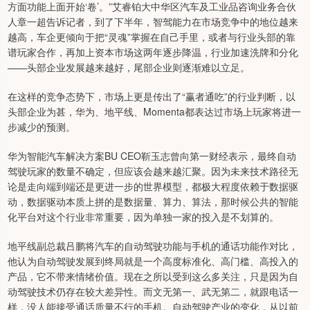
方面功能上面开始‘卷’。”艾睿铂大中华区汽车及工业品咨询业务合伙
人章一超告诉记者，到了下半年，智驾能力在市场竞争中的地位越来
越高，车企更倾向于把“灵魂”掌握在自己手里，或者与行业头部的靠
谱玩家合作，再加上资本市场这两年逐步降温，行业加速洗牌和分化
——头部企业发展越来越好，尾部企业则逐渐难以立足。
在这样的竞争态势下，市场上更是传出了“赢者通吃”的行业判断，以
头部企业为甚，华为、地平线、Momenta都表达过市场上玩家将进一
步减少的预测。
华为智能汽车解决方案BU CEO靳玉志曾向第一财经表示，最终自动
驾驶玩家的数量不确定，但应该会越来越汇聚。因为未来技术路径无
论是走向端到端还是更进一步的世界模型，都极大程度依赖于数据驱
动，数据驱动本质上拼的是数据量、算力、算法，那时候公共的智能
化平台对这个行业非常重要，因为单独一家的投入是不划算的。
地平线副总裁吕鹏将汽车的自动驾驶功能与手机的通话功能作对比，
他认为自动驾驶发展到终局就是一个高度标准化、高门槛、高投入的
产品，它不带来情绪价值。现在之所以受到这么多关注，只是因为自
动驾驶技术仍存在较大差异性。而文无第一、武无第二，就跟电话一
样，没人能接受通话质量不行的手机。自动驾驶产业的变化，从以前