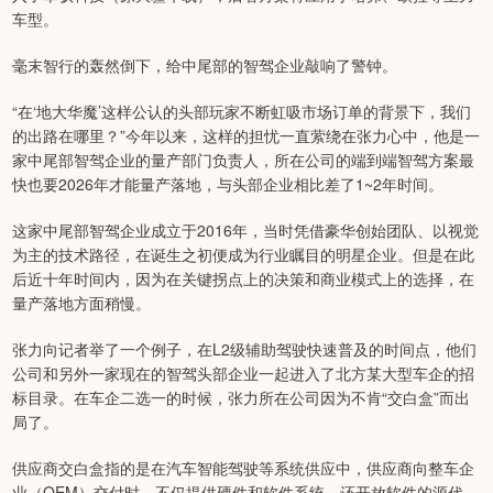
车型。
毫末智行的轰然倒下，给中尾部的智驾企业敲响了警钟。
“在‘地大华魔’这样公认的头部玩家不断虹吸市场订单的背景下，我们
的出路在哪里？”今年以来，这样的担忧一直萦绕在张力心中，他是一
家中尾部智驾企业的量产部门负责人，所在公司的端到端智驾方案最
快也要2026年才能量产落地，与头部企业相比差了1~2年时间。
这家中尾部智驾企业成立于2016年，当时凭借豪华创始团队、以视觉
为主的技术路径，在诞生之初便成为行业瞩目的明星企业。但是在此
后近十年时间内，因为在关键拐点上的决策和商业模式上的选择，在
量产落地方面稍慢。
张力向记者举了一个例子，在L2级辅助驾驶快速普及的时间点，他们
公司和另外一家现在的智驾头部企业一起进入了北方某大型车企的招
标目录。在车企二选一的时候，张力所在公司因为不肯“交白盒”而出
局了。
供应商交白盒指的是在汽车智能驾驶等系统供应中，供应商向整车企
业（OEM）交付时，不仅提供硬件和软件系统，还开放软件的源代