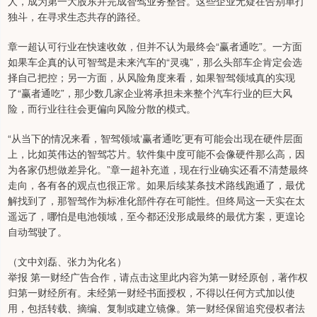
人，成为第一大股东并完成智驾业务整合。这些企业无疑在告别单打
独斗，在寻求生态共存的路径。
章一超认可行业在快速收敛，但并不认为最终会“赢者通吃”。一方面
如果车企真的认可智驾是未来汽车的“灵魂”，那么头部车企肯定会选
择自己把控；另一方面，从风险角度来看，如果智驾领域真的实现
了“赢者通吃”，那少数几家企业将承担未来整个汽车行业的巨大风
险，而行业往往会更偏向风险分散的模式。
“从当下的情况来看，智驾领域‘赢者通吃’更有可能会出现在硬件层面
上，比如英伟达的智驾芯片。软件集中度可能不会像硬件那么高，因
为各家仍想做差异化。”章一超补充道，现在行业确实还看不清楚最终
走向，各有各的观点也很正常。如果后续某条技术路线跑通了，最优
解找到了，那智驾作为标准化部件存在可能性。但终局这一天实在太
遥远了，哪怕是电池领域，至今都还没形成最终的最优方案，更遑论
自动驾驶了。
（文中刘磊、张力为化名）
举报 第一财经广告合作，请点击这里此内容为第一财经原创，著作权
归第一财经所有。未经第一财经书面授权，不得以任何方式加以使
用，包括转载、摘编、复制或建立镜像。第一财经保留追究侵权者法