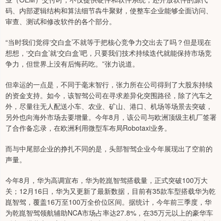
码、内部逻辑结构和算法细节犇牛聚财，使整车企业能够全面访问、
审查、测试和修改软件的各个部分。‌
“当时我们觉得‘交白盒’不就等于把核心竞争力交出去了吗？但是现在
想想，‘交白盒’就‘交白盒’吧，只要我们技术持续迭代就能保持市场竞
争力，但世界上没有后悔药吃。”张力说道。
但幸运的一点是，不同于毫末智行，张力所在公司得到了大股东持续
的资金支持。如今，该智驾公司在寻求差异化突围路径，除了汽车之
外，尽量往无人配送小车、农业、矿山、港口、机场等场景去突破，
另外也向海外市场去要增量。今年8月，该公司与欧洲顶级主机厂签署
了合作备忘录，在欧洲利用微型车布局Robotaxi业务。
而与中尾部企业的挣扎不同的是，头部智驾企业今年展现出了空前的
声量。
今年8月，华为高调宣布，华为乾崑智驾搭载量，正式突破100万大
关；12月16日，华为又更新了最新数据，目前有35款车型搭载华为乾
崑智驾，覆盖16万至100万全价位区间。据统计，今年前三季度，华
为乾崑智驾领航辅助NCA市场占率达27.8%，在35万元以上的豪华车