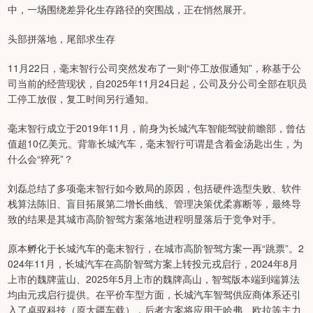
中，一场围绕差异化生存路径的突围战，正在悄然展开。
头部拼落地，尾部求生存
11月22日，毫末智行公司突然发布了一则“停工放假通知”，称基于公
司当前的经营现状，自2025年11月24日起，公司及分公司全部在职员
工停工放假，复工时间另行通知。
毫末智行成立于2019年11月，前身为长城汽车智能驾驶前瞻部，曾估
值超10亿美元。背靠长城汽车，毫末智行可谓是含着金汤匙出生，为
什么会“猝死”？
刘磊总结了多项毫末智行如今败局的原因，包括硬件选型失败、软件
栈算法陈旧、盲目拓展第二增长曲线、管理决策优柔寡断等，最终导
致的结果是其城市高阶智驾方案落地进程明显落后于竞争对手。
原本孵化于长城汽车的毫末智行，在城市高阶智驾方案一再“跳票”。2
024年11月，长城汽车在高阶智驾方案上转投元戎启行，2024年8月
上市的魏牌蓝山、2025年5月上市的魏牌高山，智驾版本端到端算法
均由元戎启行提供。在平价车型方面，长城汽车智驾供应商体系还引
入了卓驭科技（原大疆车载），后者方案将应用于哈弗、欧拉等主力