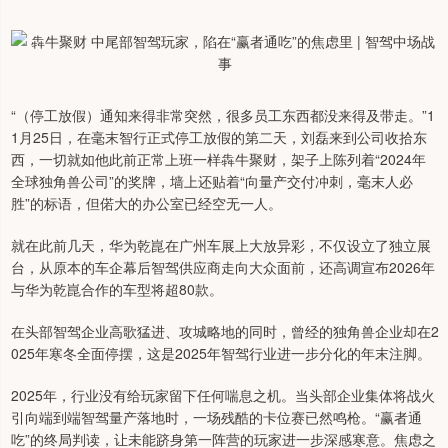
“（停工放假）通知来得非常突然，很多员工东西都没来得及带走。”1
1月25日，在毫末智行正式停工放假的第二天，刘磊来到公司收拾东
西，一切就如他此前正常上班一样犇牛聚财，架子上陈列着“2024年
全球独角兽公司”的奖牌，墙上还贴着“向量产交付冲刺，毫末人必
胜”的标语，但偌大的办公室已经空无一人。
就在此前几天，华为乾崑在广州车展上大放异彩，不仅设立了独立展
台，从原本的车企幕后智驾供应商走向大众面前，还高调宣布2026年
与华为乾崑合作的车型将超80款。
在头部智驾企业高歌猛进、攻城略地的同时，曾经的独角兽企业却在2
025年寒冬全面停摆，这是2025年智驾行业进一步分化的年末注脚。
2025年，行业没有给玩家留下任何喘息之机。当头部企业集体将战火
引向端到端智驾量产落地时，一场残酷的卡位赛已然鸣枪。“赢者通
吃”的终局判读，让未能跻身第一阵营的玩家进一步深感寒意。焦虑之