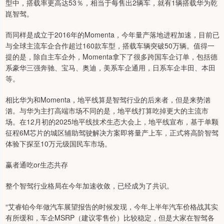
型中，搭载率更高达53％，相当于每售出2辆车，就有1辆搭载华为乾
崑智驾。
而同样是成立于2016年的Momenta，今年量产落地进程加速，目前已
与全球主流车企合作超过160款车型，搭载车辆突破50万辆。值得一
提的是，除自主车企外，Momenta拿下了很多跨国车企订单，包括德
系豪华三强奔驰、宝马、奥迪，美系车企通用，日系车企丰田、本田
等。
相比华为和Momenta，地平线算是智驾行业的后来者，但是来势汹
汹。与华为主打高端市场不同的是，地平线打算吃掉更大的主流市
场。在12月初的2025地平线技术生态大会上，地平线宣布，基于单颗
征程6M芯片的城区辅助驾驶解决方案即将量产上车，正式将高阶智驾
体验下探至10万元级国民车市场。
赢者通吃or生态共存
整个智驾行业格局在今年加速收敛，已经成为了共识。
“艾睿铂今年做汽车展望报告的时候发现，今年上半年汽车价格战其实
有所缓和，车企MSRP（建议零售价）比较稳定，但是大家在智驾各