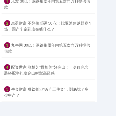
​乐发 30亿！深铁集团年内第五次向万科提供借
1
款
​惠盈财富 不降价反砸 50 亿！比亚迪建越野赛车
2
场，国产车企到底在赌什么？
​九牛网 30亿！深铁集团年内第五次向万科提供
3
借款
​配资世家 张柏芝“骨相美”好突出！一身红色套
4
装搭配半扎发穿出时髦高级感
​牛金财富 餐饮创业“破产三件套”，到底坑了多
5
少中产？