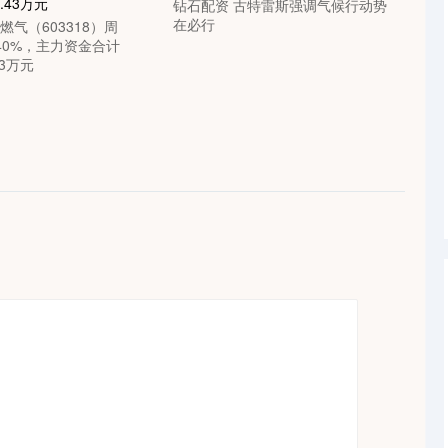
钻石配资 古特雷斯强调气候行动势
在必行
燃气（603318）周
40%，主力资金合计
43万元