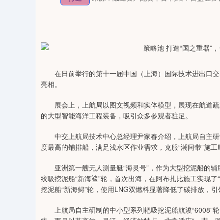
在日前举行的第十一届中国（上海）国际技术进出口交易
亮相。
展会上，上航局以图文视频和实体模型，展现在航道疏浚
的大型智能海洋工程装备，吸引众多参观者驻足。
中交上航局技术中心总经理尹家春介绍，上航局自主研制
度最高的铺排船，满足浅水区作业需求，克服“潮间带”施
亚洲第一艘无人测量艇“海灵号”，作为大型挖泥船的辅
绞吸挖泥船“新海鲨”轮，首次出海，在阿布扎比施工实现了
挖泥船“新海鲟”轮，使用LNG双燃料显著降低了碳排放，
上航局自主研制的中小型系列耙吸挖泥船航浚“6008”轮、