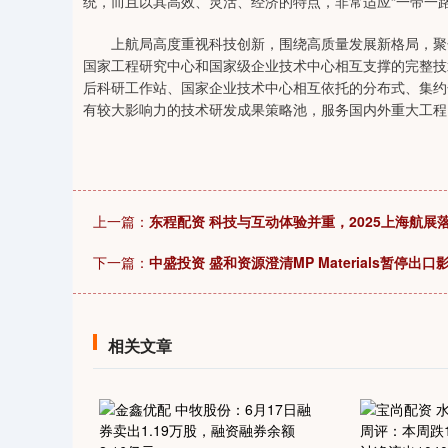
统，而且以其高效、灵活、经济的特点，非常适应“一带一
04
深证成指
14311.01
39.68
1.02%
200.89
上航局高度重视科技创新，围绕高质量发展新格局，聚焦
国家工程研究中心和国家级企业技术中心相互支撑的完整技
后科研工作站、国家企业技术中心相互依托的分布式、集约
有较大影响力的技术研发成果策略池，服务国内外重大工程
上一篇：
东程配资 科技与互动体验并重，2025上海航展
下一篇：
中盛投资 盛和资源澄清MP Materials暂停出口
相关文章