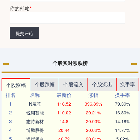
你的邮箱
*
提交评论
个股实时涨跌榜
个股跌幅
个股流入
个股流出
换手率
个股涨幅
排名
名称
最新价
涨幅
换手率
1
N展芯
116.52
396.89%
79.39%
2
锐翔智能
110.02
20.21%
16.80%
3
志特新材
14.8
20.03%
14.18%
4
博腾股份
20.44
20.02%
14.77%
5
近岸蛋白
46.72
20.01%
5.62%