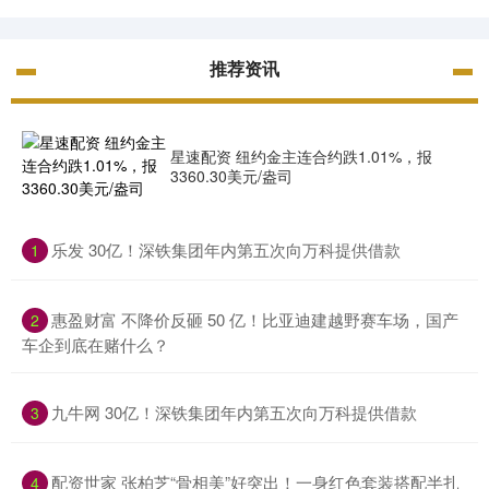
推荐资讯
星速配资 纽约金主连合约跌1.01%，报
3360.30美元/盎司
​乐发 30亿！深铁集团年内第五次向万科提供借款
1
​惠盈财富 不降价反砸 50 亿！比亚迪建越野赛车场，国产
2
车企到底在赌什么？
​九牛网 30亿！深铁集团年内第五次向万科提供借款
3
​配资世家 张柏芝“骨相美”好突出！一身红色套装搭配半扎
4