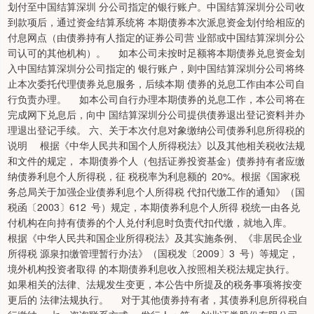
划付至中国结算深圳 分公司指定的银行账户。中国结算深圳分公司收
到款项后，通过资金结算系统将 本期债券本次派息资金划付给相应的
付息网点（由债券持有人指定的证券公司营 业部或中国结算深圳分公
司认可的其他机构）。 如本公司未按时足额将本期债券兑息资金划
入中国结算深圳分公司指定的 银行账户，则中国结算深圳分公司将终
止本次委托代理债券兑息服务，后续本期 债券的兑息工作由本公司自
行负责办理。 如本公司自行办理本期债券的兑息工作，本公司将在
完成网下兑息后，向中 国结算深圳分公司提供债券退出登记资料并办
理退出登记手续。 六、关于本次付息对象缴纳公司债券利息所得税的
说明 根据《中华人民共和国个人所得税法》以及其他相关税收法规
和文件的规定， 本期债券个人（包括证券投资基金）债券持有者应缴
纳债券利息个人所得税，征 税税率为利息额的 20%。根据《国家税
务总局关于加强企业债券利息个人所得税 代扣代缴工作的通知》（国
税函〔2003〕612 号）规定，本期债券利息个人所得 税统一由各兑
付机构在向持有债券的个人兑付利息时负责代扣代缴，就地入库。
根据《中华人民共和国企业所得税法》及其实施条例、《非居民企业
所得税 源泉扣缴管理暂行办法》（国税发〔2009〕3 号）等规定，
境外机构投资者取得 的本期债券利息收入按照相关税法规定执行。
如果相关的法律、法规发生变更，本公告中所提及的税务事项将按变
更后的 法律法规执行。 对于其他债券持有者，其债券利息所得税自