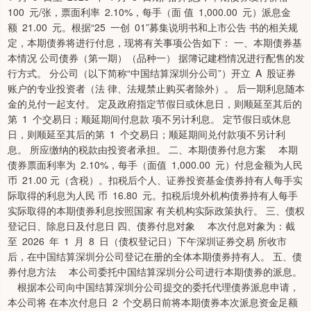
100 元/张，票面利率 2.10%，每手（面 值 1,000.00 元）派息金
额 21.00 元。根据“25 一创 01”募集说明书和上市公告 书的相关规
定，本期债券将进行付息，现将有关事项公告如下： 一、本期债券基
本情况 公司债券（第一期）（品种一） 据簿记建档情况进行配售的发
行方式。 分公司（以下简称“中国结算深圳分公司”）开立 A 股证券
账户的专业投资者（法 律、法规禁止购买者除外）。 后一期利息随本
金的兑付一起支付。 定及政府指定节假日或休息日，则顺延至其后的
第 1 个交易日；顺延期间付息款 项不另计利息。 定节假日或休息
日，则顺延至其后的第 1 个交易日；顺延期间兑付款项不另计利
息。 所应缴纳的税款由投资者承担。 二、本期债券付息方案 本期
债券票面利率为 2.10%，每手（面值 1,000.00 元）付息金额为人民
币 21.00 元（含税）。扣税后个人、证券投资基金债券持有人每手实
际取得的利息为人民 币 16.80 元。扣税后境外机构债券持有人每手
实际取得的本期债券利息按照国家 有关机构实际政策执行。 三、债权
登记日、除息日及付息日 四、债券付息对象 本次付息对象为：截
至 2026 年 1 月 8 日（债权登记日）下午深圳证券交易 所收市
后，在中国结算深圳分公司登记在册的全体本期债券持有人。 五、债
券付息方法 本公司委托中国结算深圳分公司进行本期债券的派息。
根据本公司向中国结算深圳分公司提交的委托代理债券派息申请，
本公司将 在本次付息日 2 个交易日前将本期债券本次派息资金足额