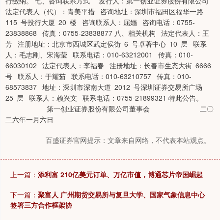
行缴纳。 七、咨询联系方式 发行人：第一创业证券股份有限公司
法定代表人（代）：青美平措 咨询地址：深圳市福田区福华一路
115 号投行大厦 20 楼 咨询联系人：屈婳 咨询电话：0755-
23838868 传真：0755-23838877 八、相关机构 法定代表人：王
芳 注册地址：北京市西城区武定侯街 6 号卓著中心 10 层 联系
人：毛志刚、宋海莹 联系电话：010-63212001 传真：010-
66030102 法定代表人：李福春 注册地址：长春市生态大街 6666
号 联系人：于耀茹 联系电话：010-63210757 传真：010-
68573837 地址：深圳市深南大道 2012 号深圳证券交易所广场
25 层 联系人：赖兴文 联系电话：0755-21899321 特此公告。
第一创业证券股份有限公司董事会 二〇
二六年一月六日
百盛证券官网提示：文章来自网络，不代表本站观点。
上一篇：
添利富 210亿美元订单、万亿市值，博通芯片帝国崛起
下一篇：
聚富人 广州期货交易所与复旦大学、国家气象信息中心
签署三方合作框架协