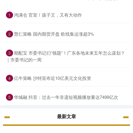
鸿满仓 官宣！孩子王，又有大动作
1
慧仁策略 国内期货开盘 欧线集运涨超3%
2
期配宝 市委书记们“领题”！广东各地未来五年怎么谋划？
3
｜市委书记的一周
亿牛策略 沙特宣布近10亿美元文化投资
4
华城融 抖音：过去一年非遗短视频播放量达7499亿次
5
最新文章