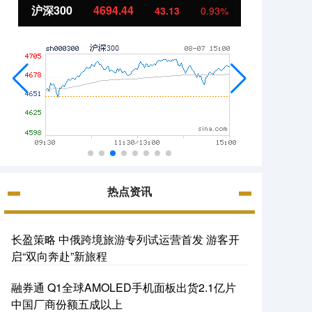
沪深300
4694.44
北证5
43.13
0.93%
热点资讯
长盈策略 中俄跨境旅游专列试运营首发 游客开
启“双向奔赴”新旅程
融券通 Q1全球AMOLED手机面板出货2.1亿片
中国厂商份额五成以上