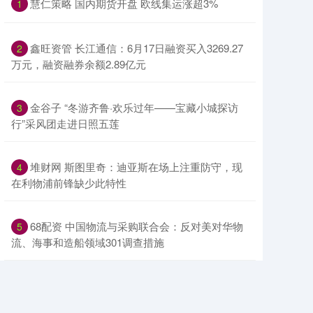
​慧仁策略 国内期货开盘 欧线集运涨超3%
1
​鑫旺资管 长江通信：6月17日融资买入3269.27
2
万元，融资融券余额2.89亿元
​金谷子 “冬游齐鲁·欢乐过年——宝藏小城探访
3
行”采风团走进日照五莲
​堆财网 斯图里奇：迪亚斯在场上注重防守，现
4
在利物浦前锋缺少此特性
​68配资 中国物流与采购联合会：反对美对华物
5
流、海事和造船领域301调查措施