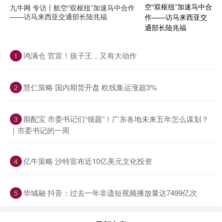
九牛网 专访丨航空“双枢纽”加速马中合作
——访马来西亚交通部长陆兆福
鸿满仓 官宣！孩子王，又有大动作
1
慧仁策略 国内期货开盘 欧线集运涨超3%
2
期配宝 市委书记们“领题”！广东各地未来五年怎么谋划？
3
｜市委书记的一周
亿牛策略 沙特宣布近10亿美元文化投资
4
华城融 抖音：过去一年非遗短视频播放量达7499亿次
5