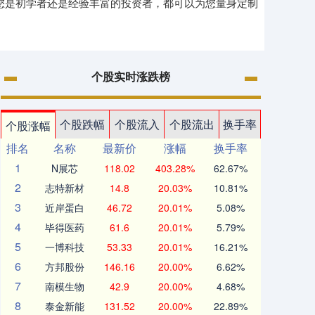
论您是初学者还是经验丰富的投资者，都可以为您量身定制
个股实时涨跌榜
个股跌幅
个股流入
个股流出
换手率
个股涨幅
排名
名称
最新价
涨幅
换手率
1
N展芯
118.02
403.28%
62.67%
2
志特新材
14.8
20.03%
10.81%
3
近岸蛋白
46.72
20.01%
5.08%
4
毕得医药
61.6
20.01%
5.79%
5
一博科技
53.33
20.01%
16.21%
6
方邦股份
146.16
20.00%
6.62%
7
南模生物
42.9
20.00%
4.68%
8
泰金新能
131.52
20.00%
22.89%