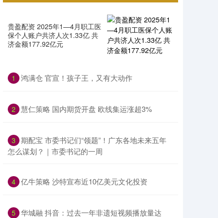
贵盈配资 2025年1—4月职工医
保个人账户共济人次1.33亿 共
济金额177.92亿元
鸿满仓 官宣！孩子王，又有大动作
1
慧仁策略 国内期货开盘 欧线集运涨超3%
2
期配宝 市委书记们“领题”！广东各地未来五年
3
怎么谋划？｜市委书记的一周
亿牛策略 沙特宣布近10亿美元文化投资
4
华城融 抖音：过去一年非遗短视频播放量达
5