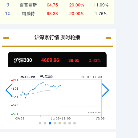
9
百普赛斯
64.75
20.00%
11.09%
10
锴威特
93.38
20.00%
1.76%
沪深京行情 实时轮播
沪深300
4689.96
北证
38.65
0.83%