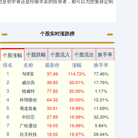
论您是初学者还是经验丰富的投资者，都可以为您量身定制
个股实时涨跌榜
个股跌幅
个股流入
个股流出
换手率
个股涨幅
排名
名称
最新价
涨幅
换手率
1
N津富
37.49
114.72%
77.46%
2
威尔高
39.83
20.01%
17.76%
3
锴威特
77.82
20.00%
1.17%
4
科翔股份
64.32
20.00%
12.21%
5
蜀道装备
33.61
19.99%
11.69%
6
中巨芯
27.85
19.99%
32.20%
7
广哈通信
19.03
19.99%
5.84%
8
欣天科技
18.02
19.97%
28.44%