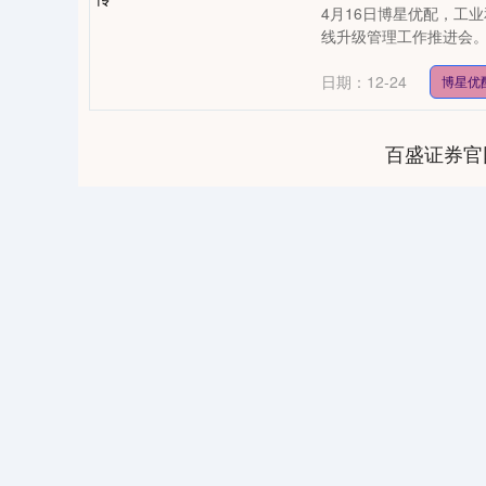
4月16日博星优配，工
线升级管理工作推进会。
日期：12-24
博星优
百盛证券官
0
上证指数
3900.35
-1.00
-0.01%
21.92