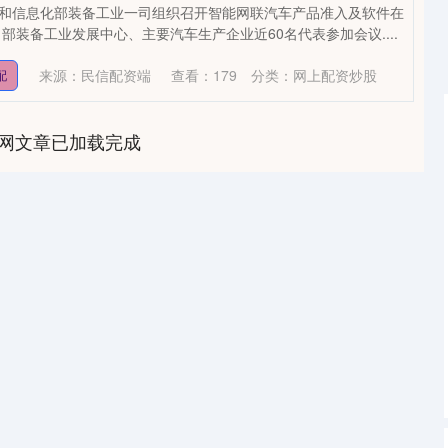
业和信息化部装备工业一司组织召开智能网联汽车产品准入及软件在
部装备工业发展中心、主要汽车生产企业近60名代表参加会议....
来源：民信配资端
查看：
179
分类：
网上配资炒股
配
网文章已加载完成
深证成指
14110.12
0.57%
-34.08
-0.24%