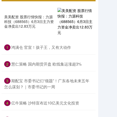
美美配资 股票行情快报：力源
科技（688565）6月3日主力资
金净卖出12.83万元
鸿满仓 官宣！孩子王，又有大动作
1
慧仁策略 国内期货开盘 欧线集运涨超3%
2
期配宝 市委书记们“领题”！广东各地未来五年
3
怎么谋划？｜市委书记的一周
亿牛策略 沙特宣布近10亿美元文化投资
4