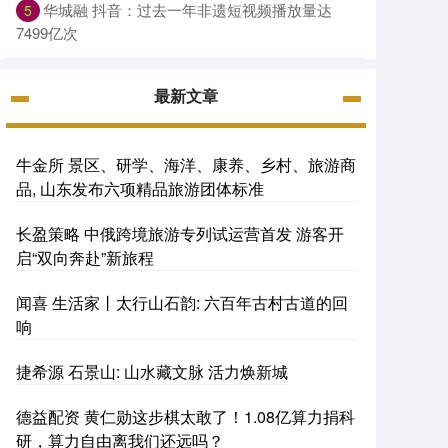
华城融 抖音：过去一年非遗短视频播放量达
5
7499亿次
最新文章
牛金所 景区、研学、海洋、康养、乡村、旅游商
品, 山东发布六项精品旅游团体标准
长盈策略 中俄跨境旅游专列试运营首发 游客开
启“双向奔赴”新旅程
闻喜 生活家丨太行山石韵: 六百年古村古道的回
响
捷希源 石景山: 山水藏文脉 活力焕新城
德益配资 黄仁勋这步棋太敢了！1.08亿算力捐科
研，算力自由离我们还远吗？