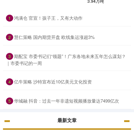
鸿满仓 官宣！孩子王，又有大动作
1
慧仁策略 国内期货开盘 欧线集运涨超3%
2
期配宝 市委书记们“领题”！广东各地未来五年怎么谋划？
3
｜市委书记的一周
亿牛策略 沙特宣布近10亿美元文化投资
4
华城融 抖音：过去一年非遗短视频播放量达7499亿次
5
最新文章