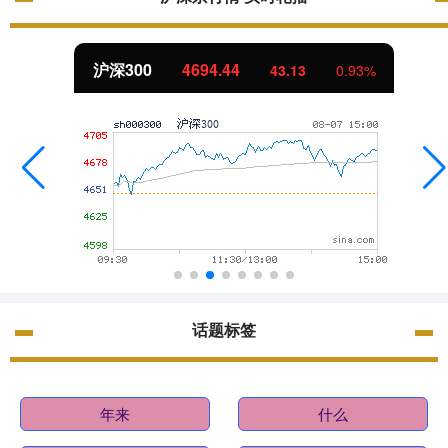
沪深300
4694.44
43.13
0.93%
话题标签
年来
什么