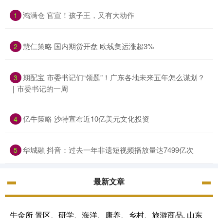
鸿满仓 官宣！孩子王，又有大动作
1
慧仁策略 国内期货开盘 欧线集运涨超3%
2
期配宝 市委书记们“领题”！广东各地未来五年怎么谋划？
3
｜市委书记的一周
亿牛策略 沙特宣布近10亿美元文化投资
4
华城融 抖音：过去一年非遗短视频播放量达7499亿次
5
最新文章
牛金所 景区、研学、海洋、康养、乡村、旅游商品, 山东