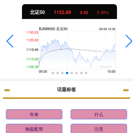
北证50
1122.88
3.42
0.30%
话题标签
年来
什么
驰盈配资
注意