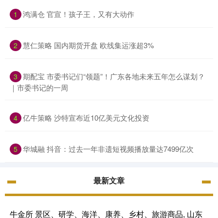
鸿满仓 官宣！孩子王，又有大动作
1
慧仁策略 国内期货开盘 欧线集运涨超3%
2
期配宝 市委书记们“领题”！广东各地未来五年怎么谋划？
3
｜市委书记的一周
亿牛策略 沙特宣布近10亿美元文化投资
4
华城融 抖音：过去一年非遗短视频播放量达7499亿次
5
最新文章
牛金所 景区、研学、海洋、康养、乡村、旅游商品, 山东