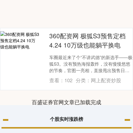
360配资网 极狐S3预售定档
4.24 10万级也能躺平换电
车圈最近来了个“不讲武德”的新选手——极
狐S3。没有预热海报轰炸，没有慢慢悠悠
的节奏，官图一亮相，直接甩出预售日
期：4月24日。这波操作，妥妥的“掀桌
查看：
102
分类：
网上配资炒股
子”前奏。....
百盛证券官网文章已加载完成
个股实时涨跌榜