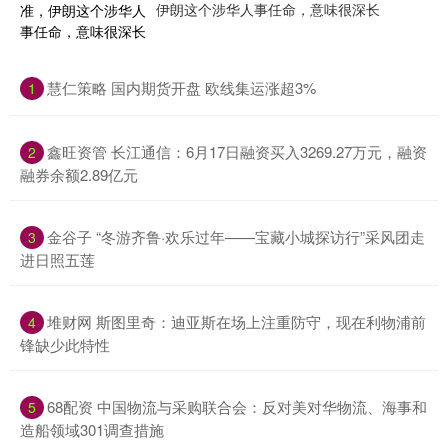
伊朗这个涉华人事任命，意味很深长
​慧仁策略 国内期货开盘 欧线集运涨超3%
1
​鑫旺资管 长江通信：6月17日融资买入3269.27万元，融资
2
融券余额2.89亿元
​金谷子 “冬游齐鲁·欢乐过年——宝藏小城探访行”采风团走
3
进日照五莲
​堆财网 斯图里奇：迪亚斯在场上注重防守，现在利物浦前
4
锋缺少此特性
​68配资 中国物流与采购联合会：反对美对华物流、海事和
5
造船领域301调查措施