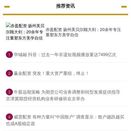
推荐资讯
赤盈配资 扬州美贝尔顾大剑：20余年专注
重塑东方美学自信
​华城融 抖音：过去一年非遗短视频播放量达7499亿次
1
​赢金配资 突发！重大资产重组，终止！
2
​牛股远期策略 为期货公司业务调整和转型发展提供指导
3
京津冀期货经营机构业务研修班在京举办
​威贤配资 有种力量叫“中国散户” 调查显示：散户越跌越买
4
也成A股稳定器