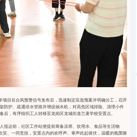
北证50
1129.72
0.83%
6.84
0.61%
中学项目在台风预警信号发布后，迅速制定应急预案并明确分工，召开
架防护、疏通排水管路并增设抽水机，对高危区域排险、清理小件
备后，有序组织工人转移至龙岗区龙城街道兰著学校安置点。
人抵达前，社区工作站便提前筹备凉席、饮用水、食品等生活物
同欢笑、一同竞技，安置点内的欢呼声、掌声此起彼伏，温暖的氛围驱