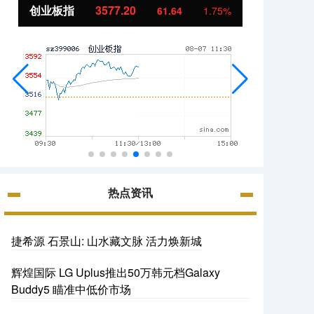
创业板指
3577.20
基金
61.64
1.75%
热点资讯
捷希源 石景山: 山水藏文脉 活力焕新城
辉煌国际 LG Uplus推出50万韩元档Galaxy
Buddy5 瞄准中低价市场