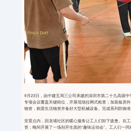
08
沪深300
4689.96
184.96
1.31%
38.65
9月23日，由中建五局三公司承建的深圳市第二十九高级
专项会议覆盖关键岗位，开展现场拉网式检查；加装板房外
物资，购置生活物资并备好大型机械设备。完成系列防御准
安置点内，回龙埔社区的暖心服务让工人们卸下疲惫。在工
资；晚间开展了一场别开生面的“趣味运动会”。工人们一