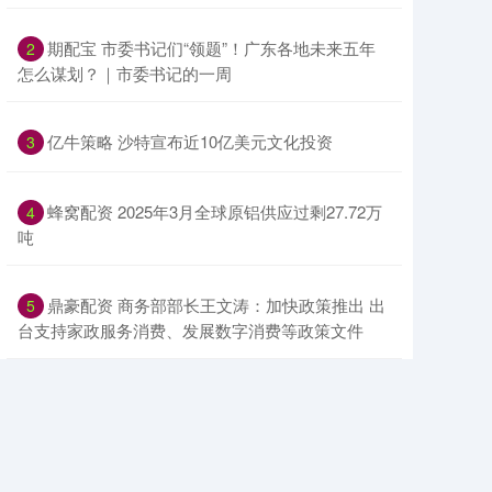
​期配宝 市委书记们“领题”！广东各地未来五年
2
怎么谋划？｜市委书记的一周
​亿牛策略 沙特宣布近10亿美元文化投资
3
​蜂窝配资 2025年3月全球原铝供应过剩27.72万
4
吨
​鼎豪配资 商务部部长王文涛：加快政策推出 出
5
台支持家政服务消费、发展数字消费等政策文件