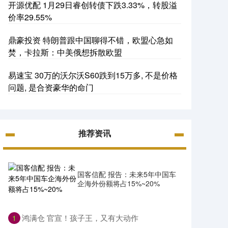
开源优配 1月29日睿创转债下跌3.33%，转股溢
价率29.55%
鼎豪投资 特朗普跟中国聊得不错，欧盟心急如
焚，卡拉斯：中美俄想拆散欧盟
易速宝 30万的沃尔沃S60跌到15万多, 不是价格
问题, 是合资豪华的命门
推荐资讯
国客信配 报告：未来5年中国车
企海外份额将占15%~20%
​鸿满仓 官宣！孩子王，又有大动作
1