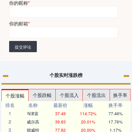
你的昵称
*
你的邮箱
*
提交评论
个股实时涨跌榜
个股跌幅
个股流入
个股流出
换手率
个股涨幅
排名
名称
最新价
涨幅
换手率
1
N津富
37.49
114.72%
77.46%
2
威尔高
39.83
20.01%
17.76%
3
锴威特
77.82
20.00%
1.17%