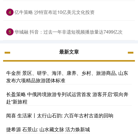
亿牛策略 沙特宣布近10亿美元文化投资
4
华城融 抖音：过去一年非遗短视频播放量达7499亿次
5
最新文章
牛金所 景区、研学、海洋、康养、乡村、旅游商品, 山东
发布六项精品旅游团体标准
长盈策略 中俄跨境旅游专列试运营首发 游客开启“双向奔
赴”新旅程
闻喜 生活家丨太行山石韵: 六百年古村古道的回响
捷希源 石景山: 山水藏文脉 活力焕新城