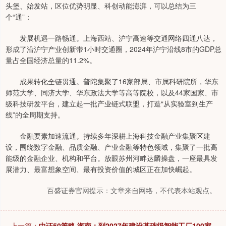
头堡、始发站，区位优势明显、科创动能澎湃，可以总结为三
个“通”：
发展机遇一路畅通。上海西站、沪宁高速等交通网络四通八达，
形成了沿沪宁产业创新带1小时交通圈，2024年沪宁沿线8市的GDP总
量占全国经济总量的11.2%。
成果转化全链贯通。普陀集聚了16家部属、市属科研院所，华东
师范大学、同济大学、华东政法大学等高等院校，以及44家国家、市
级科技研发平台，建立起一批产业链式联盟，打造“从实验室到生产
线”的全周期支持。
金融要素加速流通。持续多年深耕上海科技金融产业集聚区建
设，围绕数字金融、品质金融、产业金融等特色领域，集聚了一批高
能级的金融企业、机构和平台。放眼苏州河畔达麟操盘，一座最具发
展潜力、最富想象空间、最有投资价值的城区正在加快崛起。
百盛证券官网提示：文章来自网络，不代表本站观点。
上一篇：
中证50策略 海南：到2027年建设基础级智能工厂100家