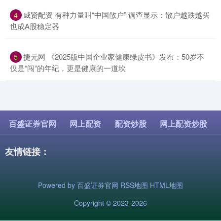
​威贤配资 有种力量叫“中国散户” 调查显示：散户越跌越买
4
也成A股稳定器
​捷元网 《2025版中国企业家健康绿皮书》发布：50岁不
5
仅是“闯”的年纪，更是健康的一道坎
百盛证券官网
网上配资
配资炒股
网上配资炒股
友情链接：
Powered by
百盛证券官网
RSS地图
HTML地图
Copyright
© 2023-2026